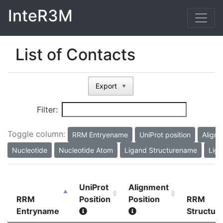
InteR3M
List of Contacts
Export
▼
Filter:
Toggle column:
RRM Entryename
UniProt position
Alignm
Nucleotide
Nucleotide Atom
Ligand Structurename
Liga
UniProt
Alignment
RRM
Position
Position
RRM
Entryname
Structu