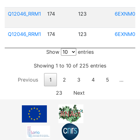
Q12046_RRM1
174
123
6EXNM01
Q12046_RRM1
174
123
6EXNM01
Show
entries
Showing 1 to 10 of 225 entries
Previous
1
2
3
4
5
…
23
Next